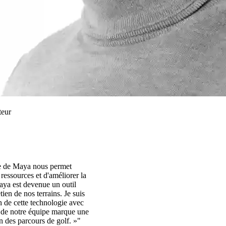
teur
lle de Maya nous permet
s ressources et d'améliorer la
aya est devenue un outil
ien de nos terrains. Je suis
n de cette technologie avec
e de notre équipe marque une
n des parcours de golf. »"