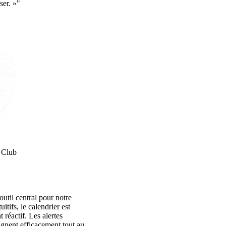
ser. »"
 Club
util central pour notre
itifs, le calendrier est
t réactif. Les alertes
gnent efficacement tout au