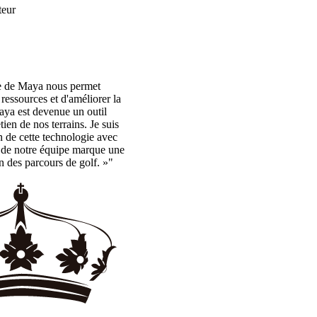
teur
lle de Maya nous permet
s ressources et d'améliorer la
aya est devenue un outil
ien de nos terrains. Je suis
n de cette technologie avec
e de notre équipe marque une
n des parcours de golf. »"