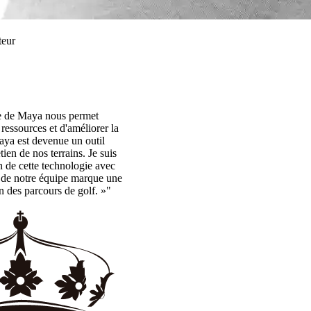
teur
lle de Maya nous permet
s ressources et d'améliorer la
aya est devenue un outil
ien de nos terrains. Je suis
n de cette technologie avec
e de notre équipe marque une
n des parcours de golf. »"