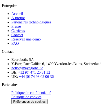
Entreprise
Accueil
À propos
Partenaires technologiques
Presse
Carrières
Contact
Réservez une démo
FAQ
Contact
Ecorobotix SA
Y-Parc, Rue Galilée 6, 1400 Yverdon-les-Bains, Switzerland
hello@mayaglobal.io
BE:
+32 (0) 471 25 31 32
UK:
+44 (0) 74 93 02 06 36
Partenaires
Politique de confidentialité
Politique de cookies
Préférences de cookies