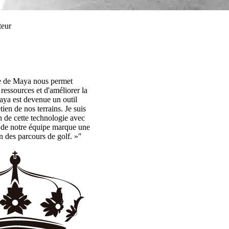
teur
lle de Maya nous permet
s ressources et d'améliorer la
aya est devenue un outil
ien de nos terrains. Je suis
n de cette technologie avec
e de notre équipe marque une
n des parcours de golf. »"