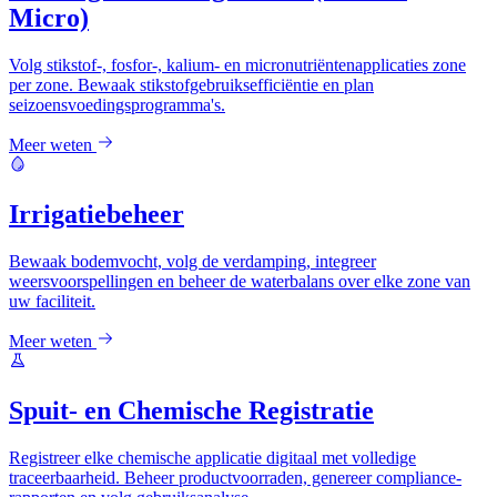
Micro)
Volg stikstof-, fosfor-, kalium- en micronutriëntenapplicaties zone
per zone. Bewaak stikstofgebruiksefficiëntie en plan
seizoensvoedingsprogramma's.
Meer weten
Irrigatiebeheer
Bewaak bodemvocht, volg de verdamping, integreer
weersvoorspellingen en beheer de waterbalans over elke zone van
uw faciliteit.
Meer weten
Spuit- en Chemische Registratie
Registreer elke chemische applicatie digitaal met volledige
traceerbaarheid. Beheer productvoorraden, genereer compliance-