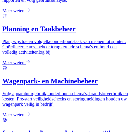
rapporten en volg gebruiksanalyse.
Meer weten
Planning en Taakbeheer
Plan, wijs toe en volg elke onderhoudstaak van maaien tot spuiten.
Coördineer teams, beheer terugkerende schema's en houd een
volledig activiteitenlog bij.
Meer weten
Wagenpark- en Machinebeheer
Volg apparatuurgebruik, onderhoudsschema's, brandstofverbruik en
kosten. Pre-start veiligheidschecks en storingmeldingen houden uw
wagenpark veilig in bedrijf.
Meer weten