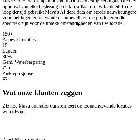
Deze verbonden aanpak betekent dat u een compleet digitaal archief
opbouwt van elke beslissing en elk resultaat op uw faciliteit. In de
loop der tijd gebruikt Maya's AI deze data om steeds nauwkeurigere
voorspellingen en relevantere aanbevelingen te produceren die
specifiek zijn voor de unieke omstandigheden van uw locatie.
150+
Actieve Locaties
15+
Landen
30%
Gem. Waterbesparing
72h
Ziekteprognose
Wat onze klanten zeggen
Zie hoe Maya operaties transformeert op toonaangevende locaties
wereldwijd
22 met Maya zijn gaan