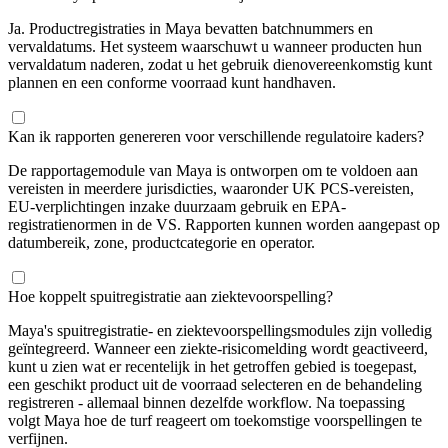
Ja. Productregistraties in Maya bevatten batchnummers en
vervaldatums. Het systeem waarschuwt u wanneer producten hun
vervaldatum naderen, zodat u het gebruik dienovereenkomstig kunt
plannen en een conforme voorraad kunt handhaven.
Kan ik rapporten genereren voor verschillende regulatoire kaders?
De rapportagemodule van Maya is ontworpen om te voldoen aan
vereisten in meerdere jurisdicties, waaronder UK PCS-vereisten,
EU-verplichtingen inzake duurzaam gebruik en EPA-
registratienormen in de VS. Rapporten kunnen worden aangepast op
datumbereik, zone, productcategorie en operator.
Hoe koppelt spuitregistratie aan ziektevoorspelling?
Maya's spuitregistratie- en ziektevoorspellingsmodules zijn volledig
geïntegreerd. Wanneer een ziekte-risicomelding wordt geactiveerd,
kunt u zien wat er recentelijk in het getroffen gebied is toegepast,
een geschikt product uit de voorraad selecteren en de behandeling
registreren - allemaal binnen dezelfde workflow. Na toepassing
volgt Maya hoe de turf reageert om toekomstige voorspellingen te
verfijnen.