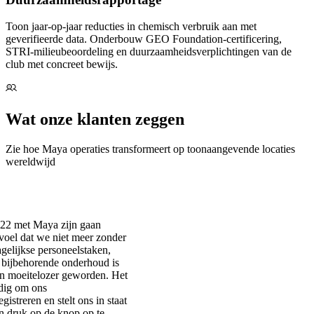
Toon jaar-op-jaar reducties in chemisch verbruik aan met
geverifieerde data. Onderbouw GEO Foundation-certificering,
STRI-milieubeoordeling en duurzaamheidsverplichtingen van de
club met concreet bewijs.
Wat onze klanten zeggen
Zie hoe Maya operaties transformeert op toonaangevende locaties
wereldwijd
22 met Maya zijn gaan
oel dat we niet meer zonder
gelijkse personeelstaken,
 bijbehorende onderhoud is
 en moeitelozer geworden. Het
dig om ons
istreren en stelt ons in staat
n druk op de knop op te