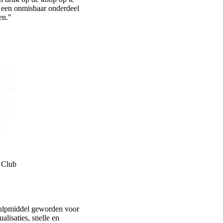
 een onmisbaar onderdeel
en."
 Club
ulpmiddel geworden voor
alisaties, snelle en