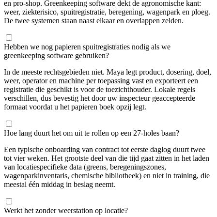
en pro-shop. Greenkeeping software dekt de agronomische kant:
weer, ziekterisico, spuitregistratie, beregening, wagenpark en ploeg.
De twee systemen staan naast elkaar en overlappen zelden.
Hebben we nog papieren spuitregistraties nodig als we
greenkeeping software gebruiken?
In de meeste rechtsgebieden niet. Maya legt product, dosering, doel,
weer, operator en machine per toepassing vast en exporteert een
registratie die geschikt is voor de toezichthouder. Lokale regels
verschillen, dus bevestig het door uw inspecteur geaccepteerde
formaat voordat u het papieren boek opzij legt.
Hoe lang duurt het om uit te rollen op een 27-holes baan?
Een typische onboarding van contract tot eerste daglog duurt twee
tot vier weken. Het grootste deel van die tijd gaat zitten in het laden
van locatiespecifieke data (greens, beregeningszones,
wagenparkinventaris, chemische bibliotheek) en niet in training, die
meestal één middag in beslag neemt.
Werkt het zonder weerstation op locatie?