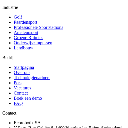
Industrie
Golf
Paardensport
Professionele Sportstadions
Amateursport
Groene Ruimtes
Onderwijscampussen
Landbouw
Bedrijf
Startpagina
Over ons
Technologiepartners
Pers
Vacatures
Contact
Boek een demo
FAQ
Contact
Ecorobotix SA
Y-Parc, Rue Galilée 6, 1400 Yverdon-les-Bains, Switzerland