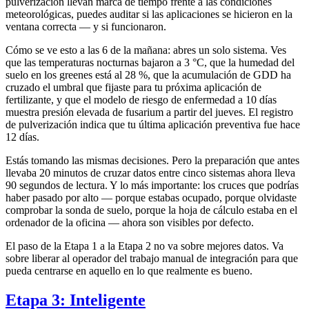
pulverización llevan marca de tiempo frente a las condiciones
meteorológicas, puedes auditar si las aplicaciones se hicieron en la
ventana correcta — y si funcionaron.
Cómo se ve esto a las 6 de la mañana: abres un solo sistema. Ves
que las temperaturas nocturnas bajaron a 3 °C, que la humedad del
suelo en los greenes está al 28 %, que la acumulación de GDD ha
cruzado el umbral que fijaste para tu próxima aplicación de
fertilizante, y que el modelo de riesgo de enfermedad a 10 días
muestra presión elevada de fusarium a partir del jueves. El registro
de pulverización indica que tu última aplicación preventiva fue hace
12 días.
Estás tomando las mismas decisiones. Pero la preparación que antes
llevaba 20 minutos de cruzar datos entre cinco sistemas ahora lleva
90 segundos de lectura. Y lo más importante: los cruces que podrías
haber pasado por alto — porque estabas ocupado, porque olvidaste
comprobar la sonda de suelo, porque la hoja de cálculo estaba en el
ordenador de la oficina — ahora son visibles por defecto.
El paso de la Etapa 1 a la Etapa 2 no va sobre mejores datos. Va
sobre liberar al operador del trabajo manual de integración para que
pueda centrarse en aquello en lo que realmente es bueno.
Etapa 3: Inteligente