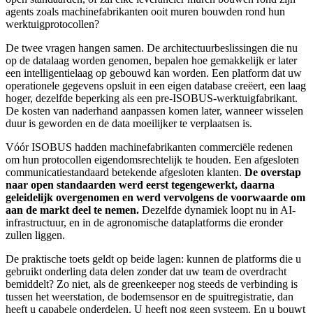
agents zoals machinefabrikanten ooit muren bouwden rond hun
werktuigprotocollen?
De twee vragen hangen samen. De architectuurbeslissingen die nu
op de datalaag worden genomen, bepalen hoe gemakkelijk er later
een intelligentielaag op gebouwd kan worden. Een platform dat uw
operationele gegevens opsluit in een eigen database creëert, een laag
hoger, dezelfde beperking als een pre-ISOBUS-werktuigfabrikant.
De kosten van naderhand aanpassen komen later, wanneer wisselen
duur is geworden en de data moeilijker te verplaatsen is.
Vóór ISOBUS hadden machinefabrikanten commerciële redenen
om hun protocollen eigendomsrechtelijk te houden. Een afgesloten
communicatiestandaard betekende afgesloten klanten.
De overstap
naar open standaarden werd eerst tegengewerkt, daarna
geleidelijk overgenomen en werd vervolgens de voorwaarde om
aan de markt deel te nemen.
Dezelfde dynamiek loopt nu in AI-
infrastructuur, en in de agronomische dataplatforms die eronder
zullen liggen.
De praktische toets geldt op beide lagen: kunnen de platforms die u
gebruikt onderling data delen zonder dat uw team de overdracht
bemiddelt? Zo niet, als de greenkeeper nog steeds de verbinding is
tussen het weerstation, de bodemsensor en de spuitregistratie, dan
heeft u capabele onderdelen. U heeft nog geen systeem. En u bouwt