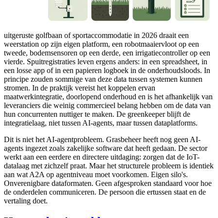
uitgeruste golfbaan of sportaccommodatie in 2026 draait een
weerstation op zijn eigen platform, een robotmaaiervloot op een
tweede, bodemsensoren op een derde, een irrigatiecontroller op een
vierde. Spuitregistraties leven ergens anders: in een spreadsheet, in
een losse app of in een papieren logboek in de onderhoudsloods. In
principe zouden sommige van deze data tussen systemen kunnen
stromen. In de praktijk vereist het koppelen ervan
maatwerkintegratie, doorlopend onderhoud en is het afhankelijk van
leveranciers die weinig commercieel belang hebben om de data van
hun concurrenten nuttiger te maken. De greenkeeper blijft de
integratielaag, niet tussen AI-agents, maar tussen dataplatforms.
Dit is niet het AI-agentprobleem. Grasbeheer heeft nog geen AI-
agents ingezet zoals zakelijke software dat heeft gedaan. De sector
werkt aan een eerdere en directere uitdaging: zorgen dat de IoT-
datalaag met zichzelf praat. Maar het structurele probleem is identiek
aan wat A2A op agentniveau moet voorkomen. Eigen silo's.
Onverenigbare dataformaten. Geen afgesproken standaard voor hoe
de onderdelen communiceren. De persoon die ertussen staat en de
vertaling doet.