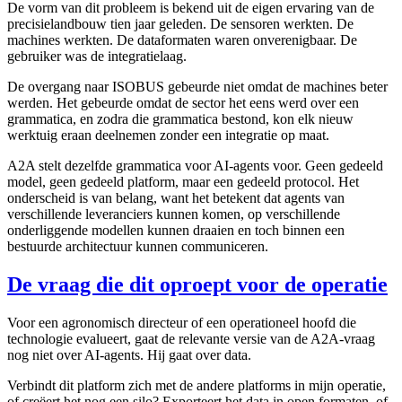
De vorm van dit probleem is bekend uit de eigen ervaring van de
precisielandbouw tien jaar geleden. De sensoren werkten. De
machines werkten. De dataformaten waren onverenigbaar. De
gebruiker was de integratielaag.
De overgang naar ISOBUS gebeurde niet omdat de machines beter
werden. Het gebeurde omdat de sector het eens werd over een
grammatica, en zodra die grammatica bestond, kon elk nieuw
werktuig eraan deelnemen zonder een integratie op maat.
A2A stelt dezelfde grammatica voor AI-agents voor. Geen gedeeld
model, geen gedeeld platform, maar een gedeeld protocol. Het
onderscheid is van belang, want het betekent dat agents van
verschillende leveranciers kunnen komen, op verschillende
onderliggende modellen kunnen draaien en toch binnen een
bestuurde architectuur kunnen communiceren.
De vraag die dit oproept voor de operatie
Voor een agronomisch directeur of een operationeel hoofd die
technologie evalueert, gaat de relevante versie van de A2A-vraag
nog niet over AI-agents. Hij gaat over data.
Verbindt dit platform zich met de andere platforms in mijn operatie,
of creëert het nog een silo? Exporteert het data in open formaten, of