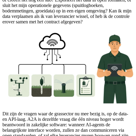
sluit het mijn operationele gegevens (spuitlogboeken,
bodemmetingen, groeidata) op in een eigen omgeving? Kan ik mijn
data verplaatsen als ik van leverancier wissel, of heb ik de controle
erover samen met het contract afgegeven?
Dit zijn de vragen waar de grassector nu mee bezig is, op de data-
en API-laag. A2A is dezelfde vraag die één niveau hoger wordt
beantwoord in zakelijke software: wanneer AI-agents de
belangrijkste interface worden, zullen ze dan communiceren via
open standaarden, of zal elke leverancier muren bouwen rond zijn