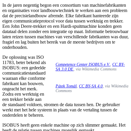
In de jaren negentig begon een consortium van machinefabrikanten
en organisaties voor landbouwtechniek te werken aan een probleem
dat de precisielandbouw afremde. Elke fabrikant hanteerde zijn
eigen communicatieprotocol voor data tussen werktuig en trekker.
Een John Deere-trekker en een Hardi-spuitmachine konden geen
datataal delen zonder een integratie op maat. Informatie betrouwbaar
laten reizen tussen machines van verschillende fabrikanten was duur,
fragiel en lag buiten het bereik van de meeste bedrijven om te
onderhouden.
De oplossing was ISO
11783, beter bekend als
Competence Center ISOBUS e.V.
,
CC BY-
ISOBUS: een gedeelde
SA 3.0 DE
, via Wikimedia Commons
communicatiestandaard
waaraan elke conforme
fabrikant kan bouwen,
Pátek Tomáš
,
CC BY-SA 4.0
, via Wikimedia
ongeacht het merk.
Commons
Zodra een werktuig en
een trekker beide aan
de standaard voldoen, stromen de data tussen hen. De gebruiker
werkt met het hele systeem in plaats van de vertaling tussen de
onderdelen te beheren.
ISOBUS heeft geen enkele machine op zich slimmer gemaakt. Het
heeft de relatie tussen machines mogelijk gemaakt.