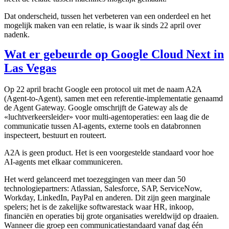
Dat onderscheid, tussen het verbeteren van een onderdeel en het
mogelijk maken van een relatie, is waar ik sinds 22 april over
nadenk.
Wat er gebeurde op Google Cloud Next in
Las Vegas
Op 22 april bracht Google een protocol uit met de naam A2A
(Agent-to-Agent), samen met een referentie-implementatie genaamd
de Agent Gateway. Google omschrijft de Gateway als de
«luchtverkeersleider» voor multi-agentoperaties: een laag die de
communicatie tussen AI-agents, externe tools en databronnen
inspecteert, bestuurt en routeert.
A2A is geen product. Het is een voorgestelde standaard voor hoe
AI-agents met elkaar communiceren.
Het werd gelanceerd met toezeggingen van meer dan 50
technologiepartners: Atlassian, Salesforce, SAP, ServiceNow,
Workday, LinkedIn, PayPal en anderen. Dit zijn geen marginale
spelers; het is de zakelijke softwarestack waar HR, inkoop,
financiën en operaties bij grote organisaties wereldwijd op draaien.
Wanneer die groep een communicatiestandaard vanaf dag één