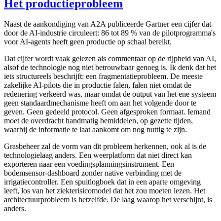
Het productieprobleem
Naast de aankondiging van A2A publiceerde Gartner een cijfer dat
door de AI-industrie circuleert: 86 tot 89 % van de pilotprogramma's
voor AI-agents heeft geen productie op schaal bereikt.
Dat cijfer wordt vaak gelezen als commentaar op de rijpheid van AI,
alsof de technologie nog niet betrouwbaar genoeg is. Ik denk dat het
iets structureels beschrijft: een fragmentatieprobleem. De meeste
zakelijke AI-pilots die in productie falen, falen niet omdat de
redenering verkeerd was, maar omdat de output van het ene systeem
geen standaardmechanisme heeft om aan het volgende door te
geven. Geen gedeeld protocol. Geen afgesproken formaat. Iemand
moet de overdracht handmatig bemiddelen, op gezette tijden,
waarbij de informatie te laat aankomt om nog nuttig te zijn.
Grasbeheer zal de vorm van dit probleem herkennen, ook al is de
technologielaag anders. Een weerplatform dat niet direct kan
exporteren naar een voedingsplanningsinstrument. Een
bodemsensor-dashboard zonder native verbinding met de
irrigatiecontroller. Een spuitlogboek dat in een aparte omgeving
leeft, los van het ziekterisicomodel dat het zou moeten lezen. Het
architectuurprobleem is hetzelfde. De laag waarop het verschijnt, is
anders.