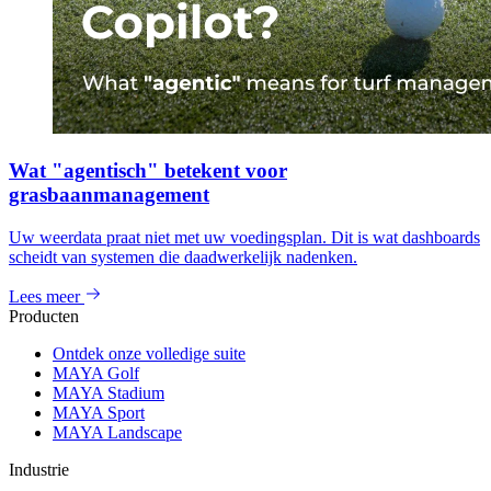
Wat "agentisch" betekent voor
grasbaanmanagement
Uw weerdata praat niet met uw voedingsplan. Dit is wat dashboards
scheidt van systemen die daadwerkelijk nadenken.
Lees meer
Producten
Ontdek onze volledige suite
MAYA Golf
MAYA Stadium
MAYA Sport
MAYA Landscape
Industrie