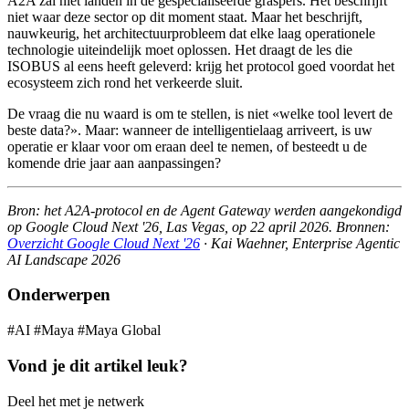
A2A zal niet landen in de gespecialiseerde graspers. Het beschrijft
niet waar deze sector op dit moment staat. Maar het beschrijft,
nauwkeurig, het architectuurprobleem dat elke laag operationele
technologie uiteindelijk moet oplossen. Het draagt de les die
ISOBUS al eens heeft geleverd: krijg het protocol goed voordat het
ecosysteem zich rond het verkeerde sluit.
De vraag die nu waard is om te stellen, is niet «welke tool levert de
beste data?». Maar: wanneer de intelligentielaag arriveert, is uw
operatie er klaar voor om eraan deel te nemen, of besteedt u de
komende drie jaar aan aanpassingen?
Bron: het A2A-protocol en de Agent Gateway werden aangekondigd
op Google Cloud Next '26, Las Vegas, op 22 april 2026. Bronnen:
Overzicht Google Cloud Next '26
· Kai Waehner, Enterprise Agentic
AI Landscape 2026
Onderwerpen
#AI
#Maya
#Maya Global
Vond je dit artikel leuk?
Deel het met je netwerk