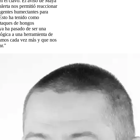
n el clavo. El aviso de Maya
alerta nos permitió reaccionar
gentes humectantes para
 Esto ha tenido como
ataques de hongos
ya ha pasado de ser una
lógica a una herramienta de
iamos cada vez más y que nos
ar."