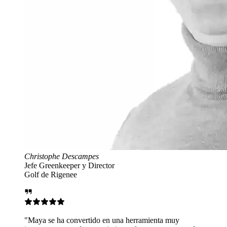
or
n una herramienta muy