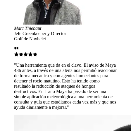
or
n el clavo. El aviso de Maya
alerta nos permitió reaccionar
gentes humectantes para
 Esto ha tenido como
ataques de hongos
ya ha pasado de ser una
lógica a una herramienta de
iamos cada vez más y que nos
ar."