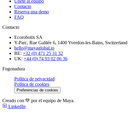
Únete al equipo
Contacto
Reserva una demo
FAQ
Contacto
Ecorobotix SA
Y-Parc, Rue Galilée 6, 1400 Yverdon-les-Bains, Switzerland
hello@mayaglobal.io
BE:
+32 (0) 471 25 31 32
UK:
+44 (0) 74 93 02 06 36
Fogonadura
Política de privacidad
Política de cookies
Preferencias de cookies
Creado con 💚 por el equipo de Maya.
LinkedIn