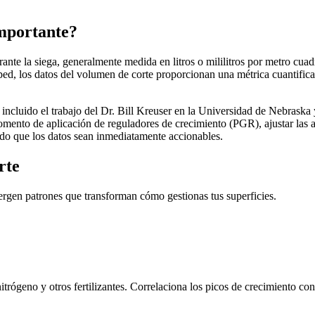
importante?
ante la siega, generalmente medida en litros o mililitros por metro cuad
sped, los datos del volumen de corte proporcionan una métrica cuantific
d, incluido el trabajo del Dr. Bill Kreuser en la Universidad de Nebrask
mento de aplicación de reguladores de crecimiento (PGR), ajustar las ap
ndo que los datos sean inmediatamente accionables.
rte
rgen patrones que transforman cómo gestionas tus superficies.
rógeno y otros fertilizantes. Correlaciona los picos de crecimiento con