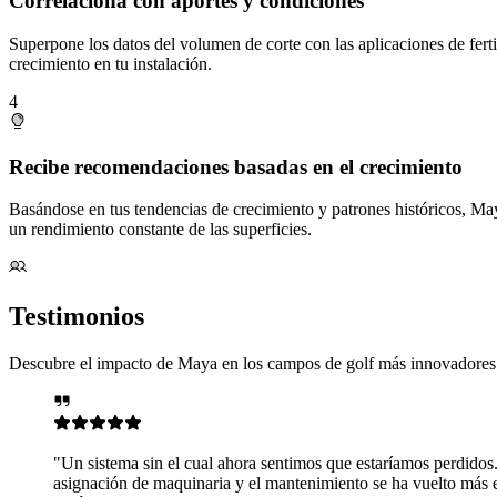
Correlaciona con aportes y condiciones
Superpone los datos del volumen de corte con las aplicaciones de fert
crecimiento en tu instalación.
4
Recibe recomendaciones basadas en el crecimiento
Basándose en tus tendencias de crecimiento y patrones históricos, Ma
un rendimiento constante de las superficies.
Testimonios
Descubre el impacto de Maya en los campos de golf más innovadores 
. Comenzamos a trabajar con Maya en noviembre de 2022 y, desde su inte
iciente y sencillo. El sistema facilita el registro de nuestro plan de ab