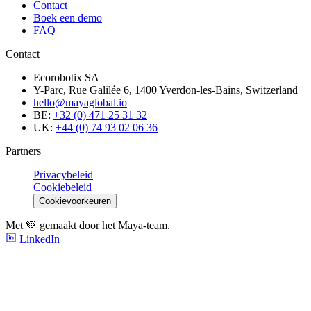
Contact
Boek een demo
FAQ
Contact
Ecorobotix SA
Y-Parc, Rue Galilée 6, 1400 Yverdon-les-Bains, Switzerland
hello@mayaglobal.io
BE:
+32 (0) 471 25 31 32
UK:
+44 (0) 74 93 02 06 36
Partners
Privacybeleid
Cookiebeleid
Cookievoorkeuren
Met 💚 gemaakt door het Maya-team.
LinkedIn